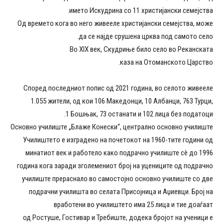
името Искудрина со 11 христијански семејства.
Од времето кога во него живееле христијански семејства, може
да се најде срушена црква под самото село.
Во XIX век, Скудриње било село во Реканската
каза на Отоманското Царство.
Според последниот попис од 2021 година, во селото живееле
1.055 жители, од кои 106 Македонци, 10 Албанци, 763 Турци,
1 Бошњак, 73 останати и 102 лица без податоци.
Основно училиште „Блаже Конески“, централно основно училиште
Училиштето е изградено на почетокот на 1960-тите години од
минатиот век и работело како подрачно училиште сè до 1996
година кога заради зголемениот број на уцениците од подрачно
училиште прераснало во самостојно основно училиште со две
подрачни училишта во селата Присојница и Аџиевци. Број на
вработени во училиштето има 25 лица и тие доаѓаат
од Ростуше, Гостивар и Требиште, додека бројот на ученици е