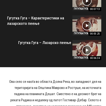
00:07:13
ГУГУТКА ГУГА
Гугутка Гуга – Карактеристики на
лазарското пеење
00:05:25
ГУГУТКА ГУГА
Гугутка Гуга – Лазарско пеење
00:06:34
ГУГУТКА ГУГА
Ова село се наоѓа во областа Долна Река, во западниот дел на
територијата на Општина Маврово и Ростуше, на источната
падина на планината Дешат. Сместено е на десниот брег на
реката Радика и недалеку од патот Гостивар-Дебар. Селото е