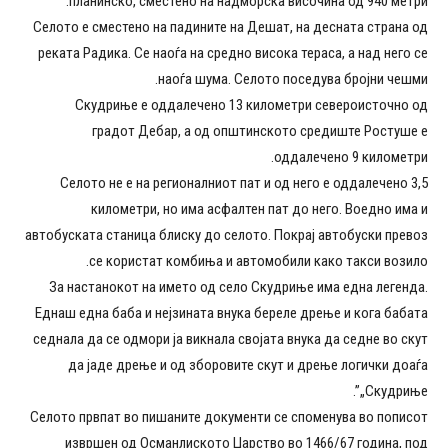
планинско, сместено на надморска височина од 940 метри.
Селото е сместено на падините на Дешат, на десната страна од
реката Радика. Се наоѓа на средно висока тераса, а над него се
наоѓа шума. Селото поседува бројни чешми.
Скудриње е оддалечено 13 километри североисточно од
градот Дебар, а од општинското средиште Ростуше е
оддалечено 9 километри.
Селото не е на регионалниот пат и од него е оддалечено 3,5
километри, но има асфалтен пат до него. Воедно има и
автобуската станица блиску до селото. Покрај автобуски превоз
се користат комбиња и автомобили како такси возило.
За настанокот на името од село Скудриње има една легенда.
Еднаш една баба и нејзината внука береле дрење и кога бабата
седнала да се одмори ја викнала својата внука да седне во скут
да јаде дрење и од зборовите скут и дрење логички доаѓа
„Скудриње”.
Селото првпат во пишаните документи се споменува во пописот
извршен од Османлиското Царство во 1466/67 година, под