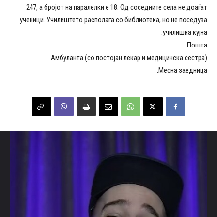
247, а бројот на паралелки е 18. Од соседните села не доаѓат
ученици. Училиштето располага со библиотека, но не поседува
училишна кујна.
Пошта
Амбуланта (со постојан лекар и медицинска сестра)
Месна заедница.