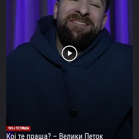
КОЈ ТЕ ПРАША?
Кој те праша? – Велики Петок