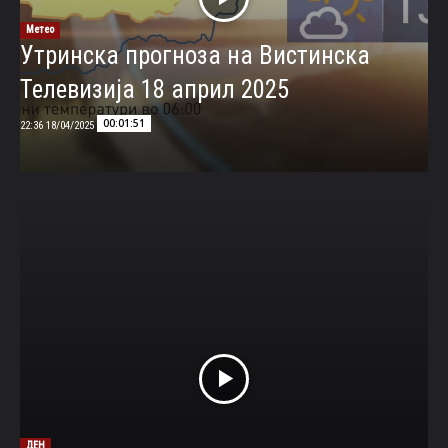
Метео
Утринска прогноза на Вистинска
Телевизија 18 април 2025
00:01:51
18/04/2025 22:36
ДЕН