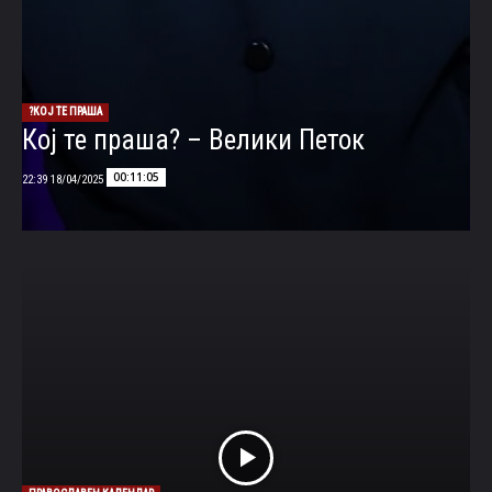
КОЈ ТЕ ПРАША?
Кој те праша? – Велики Петок
00:11:05
18/04/2025 22:39