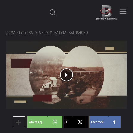
ДОМА
ГУГУТКА ГУГА
ГУГУТКА ГУГА - КАТЛАНОВО
WhatsApp
X
Facebook