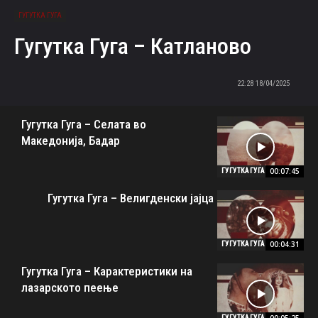
ГУГУТКА ГУГА
Гугутка Гуга – Катланово
18/04/2025 22:28
Гугутка Гуга – Селата во
Македонија, Бадар
00:07:45
ГУГУТКА ГУГА
Гугутка Гуга – Велигденски јајца
00:04:31
ГУГУТКА ГУГА
Гугутка Гуга – Карактеристики на
лазарското пеење
ГУГУТКА ГУГА