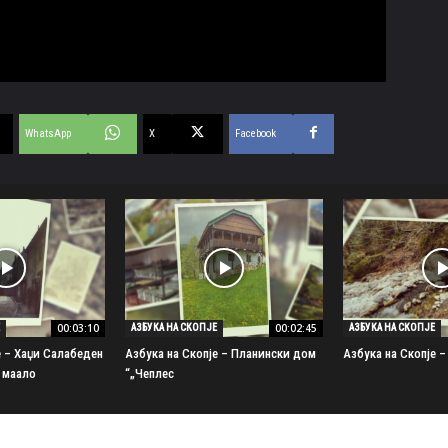
WhatsApp
X
Facebook
00:03:10
00:02:45
АЗБУКА НА СКОПЈЕ
АЗБУКА НА СКОПЈЕ
е – Хаџи Салабеден
Азбука на Скопје – Планински дом
Азбука на Скопје –
 маало
„Чеплес“