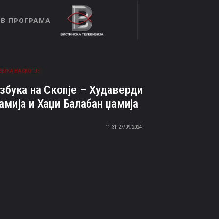
ТВ ПРОГРАМА
ЗБУКА НА СКОПЈЕ
збука на Скопје – Худаверди
амија и Хаџи Балабан џамија
27/09/2024 11:31