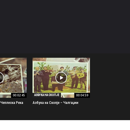
00:02:45
00:04:59
АЗБУКА НА СКОПЈЕ
 Чеплеска Река
Азбука на Скопје – Чалгаџии