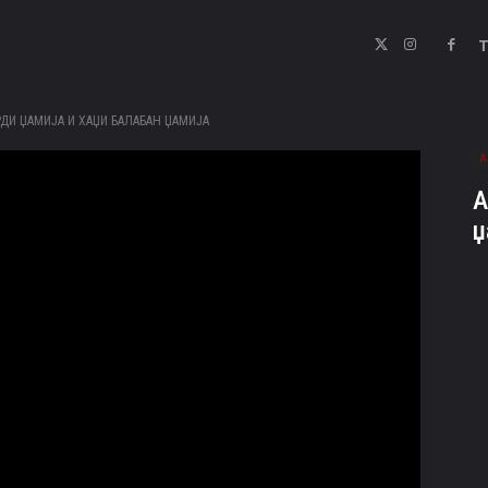
РДИ ЏАМИЈА И ХАЏИ БАЛАБАН ЏАМИЈА
А
А
џ