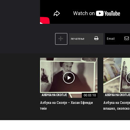
печатење
Email
00:03:10
АЗБУКА НА СКОПЈЕ
АЗБУКА НА СКОПЈЕ
Азбука на Скопје – Хасан Ефенди
Азбука на Скопј
теќе
влашко, скопско