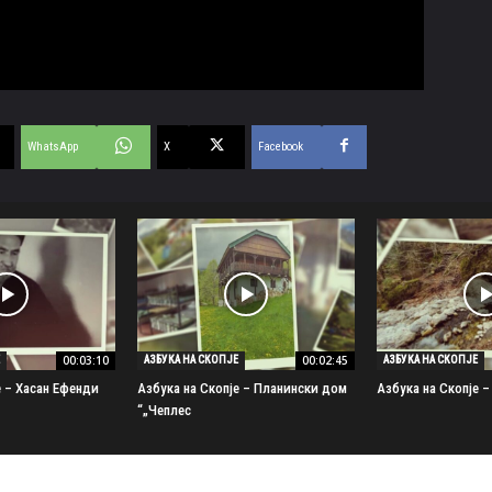
WhatsApp
X
Facebook
00:03:10
00:02:45
АЗБУКА НА СКОПЈЕ
АЗБУКА НА СКОПЈЕ
е – Хасан Ефенди
Азбука на Скопје – Планински дом
Азбука на Скопје –
„Чеплес“