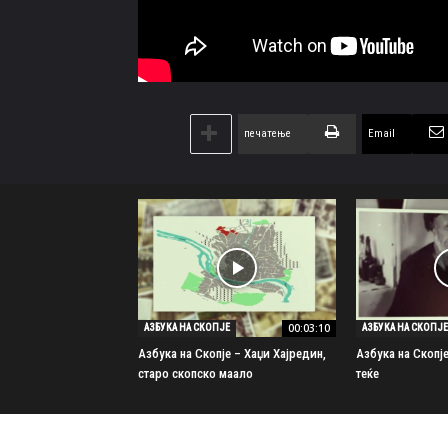
печатење
Email
00:03:10
АЗБУКА НА СКОПЈЕ
АЗБУКА НА СКОПЈЕ
Азбука на Скопје – Хаџи Хајредин,
Азбука на Скопј
старо скопско маало
теќе