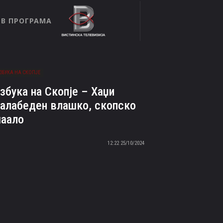
ТВ ПРОГРАМА
ЗБУКА НА СКОПЈЕ
збука на Скопје – Хаџи
алабеден влашко, скопско
аало
25/10/2024 12:22