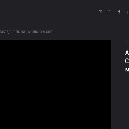
САЛАБЕДЕН ВЛАШКО, СКОПСКО МААЛО
А
А
С
м