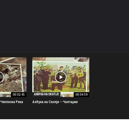
00:02:45
00:04:59
АЗБУКА НА СКОПЈЕ
 Чеплеска Река
Азбука на Скопје – Чалгаџии