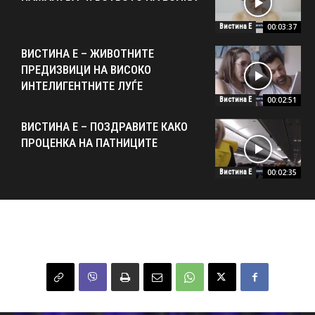
00:03:37
Вистина Е
ВИСТИНА Е – ЖИВОТНИТЕ
ПРЕДИЗВИЦИ НА ВИСОКО
ИНТЕЛИГЕНТНИТЕ ЛУЃЕ
00:02:51
Вистина Е
ВИСТИНА Е – ПОЗДРАВИТЕ КАКО
ПРОЦЕНКА НА ПАТНИЦИТЕ
00:02:35
Вистина Е