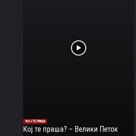
КОЈ ТЕ ПРАША?
Кој те праша? – Велики Петок