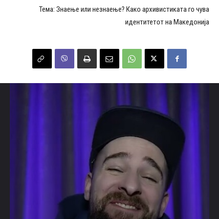
Тема: Знаење или незнаење? Како архивистиката го чува
идентитетот на Македонија