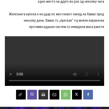
едно место на друго во рок од неколку часа.
Железната купола е на удар по жестокиот напад на Хамас пред
неколку дена. Хамас го „прегази“ тој моќен израелски
противвоздушен систем со невидена маса ракети.