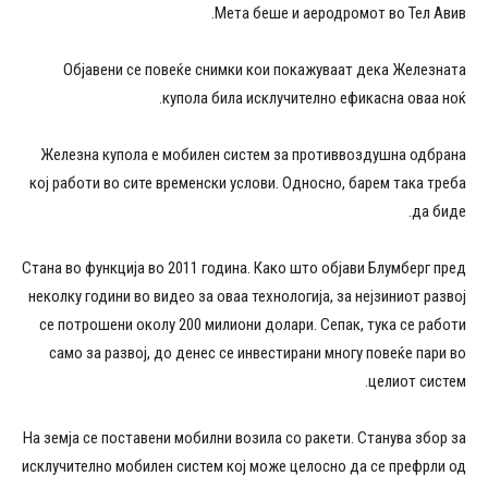
Мета беше и аеродромот во Тел Авив.
Објавени се повеќе снимки кои покажуваат дека Железната
купола била исклучително ефикасна оваа ноќ.
Железна купола е мобилен систем за противвоздушна одбрана
кој работи во сите временски услови. Односно, барем така треба
да биде.
Стана во функција во 2011 година. Како што објави Блумберг пред
неколку години во видео за оваа технологија, за нејзиниот развој
се потрошени околу 200 милиони долари. Сепак, тука се работи
само за развој, до денес се инвестирани многу повеќе пари во
целиот систем.
На земја се поставени мобилни возила со ракети. Станува збор за
исклучително мобилен систем кој може целосно да се префрли од