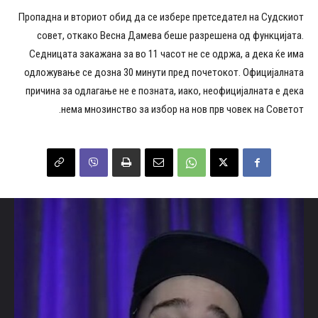
Пропадна и вториот обид да се избере претседател на Судскиот
совет, откако Весна Дамева беше разрешена од функцијата.
Седницата закажана за во 11 часот не се одржа, а дека ќе има
одложување се дозна 30 минути пред почетокот. Официјалната
причина за одлагање не е позната, иако, неофицијалната е дека
нема мнозинство за избор на нов прв човек на Советот.