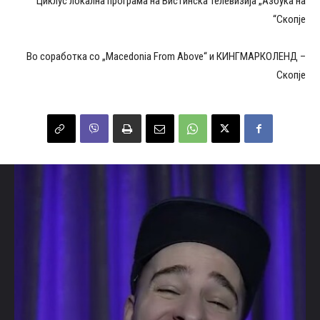
Циклус локална програма на Вистинска Телевизија „Азбука на
Скопје“
Во соработка со „Macedonia From Above“ и КИНГМАРКОЛЕНД –
Скопје