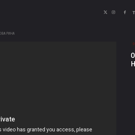
ОВА РИНА
О
О
Н