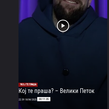
КОЈ ТЕ ПРАША?
Кој те праша? – Велики Петок
00:11:05
18/04/2025 22:39