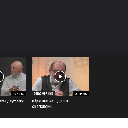
00:44:07
00:43:50
ОБРАЗ ОВА НИЕ
аган Даутовски
ОбразОваНие – ДЕНКО
СКАЛОВСКИ