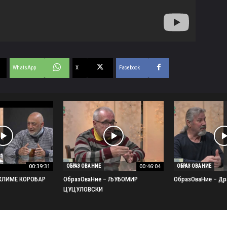
WhatsApp
X
Facebook
00:39:31
00:46:04
ОБРАЗ ОВА НИЕ
ОБРАЗ ОВА НИЕ
 КЛИМЕ КОРОБАР
ОбразОваНие – ЉУБОМИР
ОбразОваНие – Др
ЦУЦУЛОВСКИ