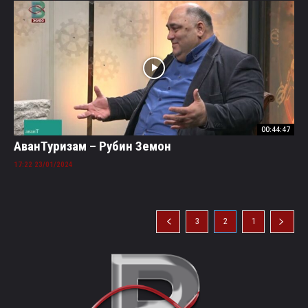
00:44:47
АванТуризам – Рубин Земон
23/01/2024 17:22
3
2
1