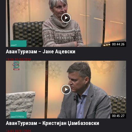
00:44:26
АванТуризам – Јане Ацевски
06/02/2024 18:56
00:45:27
АванТуризам – Кристијан Џамбазовски
30/01/2024 16:01